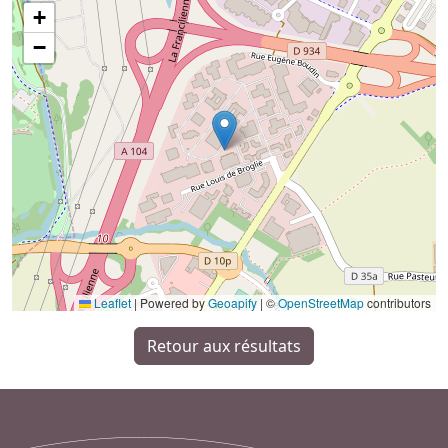
+
−
Leaflet
|
Powered by
Geoapify
| ©
OpenStreetMap
contributors
Retour aux résultats