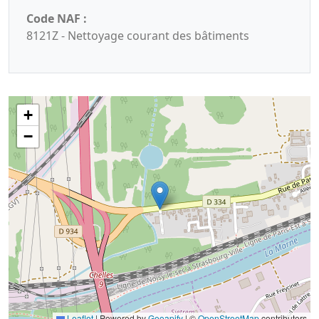
Code NAF :
8121Z - Nettoyage courant des bâtiments
+
−
Leaflet
|
Powered by
Geoapify
| ©
OpenStreetMap
contributors