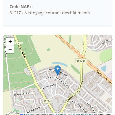
Code NAF :
8121Z - Nettoyage courant des bâtiments
+
−
Leaflet
|
Powered by
Geoapify
| ©
OpenStreetMap
contributors