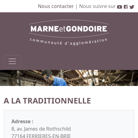
Nous contacter
|
Nous suivre sur
A LA TRADITIONNELLE
Adresse :
8, av. James de Rothschild
77164 FERRIERES-EN-BRIE