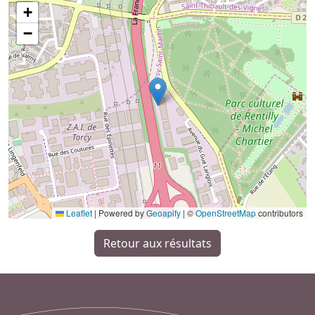
+
−
Leaflet
|
Powered by
Geoapify
| ©
OpenStreetMap
contributors
Retour aux résultats